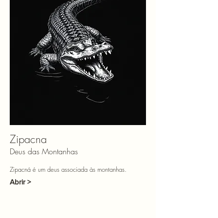
Zipacna
Deus das Montanhas
Zipacná é um deus associada às montanhas.
Abrir >