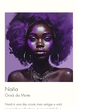
Naña
Orixá da Morte
Nanã é uma das orixás mais antigas e está