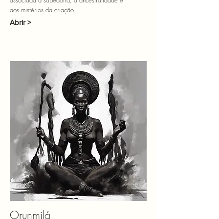
associada à sabedoria, à ancestralidade e
aos mistérios da criação.
Abrir >
Orunmilá