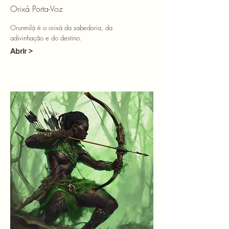
Orixá Porta-Voz
Orunmilá é o orixá da sabedoria, da
adivinhação e do destino.
Abrir >