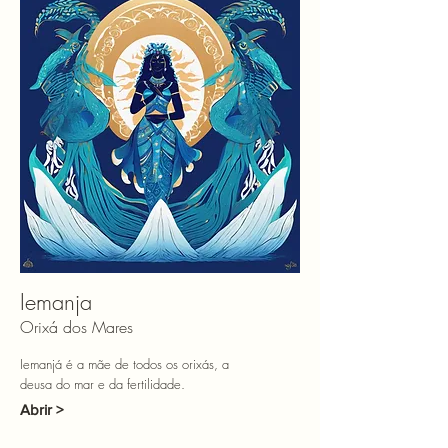
Iemanja
Orixá dos Mares
Iemanjá é a mãe de todos os orixás, a
deusa do mar e da fertilidade.
Abrir >