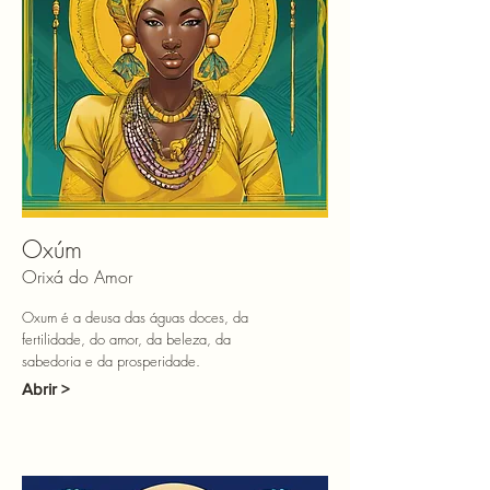
Oxúm
Orixá do Amor
Oxum é a deusa das águas doces, da
fertilidade, do amor, da beleza, da
sabedoria e da prosperidade.
Abrir >