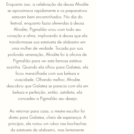
Enquanto isso, a celebração da deusa Afrodite 
se aproximava rapidamente e os preparativos 
estavam bem encaminhados. No dia do 
festival, enquanto fazia oferendas à deusa 
Afrodite, Pigmalião orou com todo seu 
coração e alma, implorando à deusa que ela 
transformasse sua estatueta de alabastro em 
uma mulher de verdade. Tocada por sua 
profunda veneração, Afrodite foi à oficina de 
Pigmalião para ver esta famosa estátua 
sozinha. Quando ela olhou para Galatea, ela 
ficou maravilhada com sua beleza e 
vivacidade. Olhando melhor, Afrodite 
descobriu que Galatea se parecia com ela em 
beleza e perfeição, então, satisfeita, ela 
concedeu a Pigmalião seu desejo.
Ao retornar para casa, o mestre escultor foi 
direto para Galatea, cheio de esperança. A 
princípio, ele notou um rubor nas bochechas 
da estatueta de alabastro, mas lentamente 