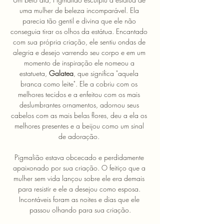
uma mulher de beleza incomparável. Ela 
parecia tão gentil e divina que ele não 
conseguia tirar os olhos da estátua. Encantado 
com sua própria criação, ele sentiu ondas de 
alegria e desejo varrendo seu corpo e em um 
momento de inspiração ele nomeou a 
estatueta, 
Galatea
, que significa "aquela 
branca como leite". Ele a cobriu com os 
melhores tecidos e a enfeitou com os mais 
deslumbrantes ornamentos, adornou seus 
cabelos com as mais belas flores, deu a ela os 
melhores presentes e a beijou como um sinal 
de adoração. 
Pigmalião estava obcecado e perdidamente 
apaixonado por sua criação. O feitiço que a 
mulher sem vida lançou sobre ele era demais 
para resistir e ele a desejou como esposa. 
Incontáveis ​​foram as noites e dias que ele 
passou olhando para sua criação.