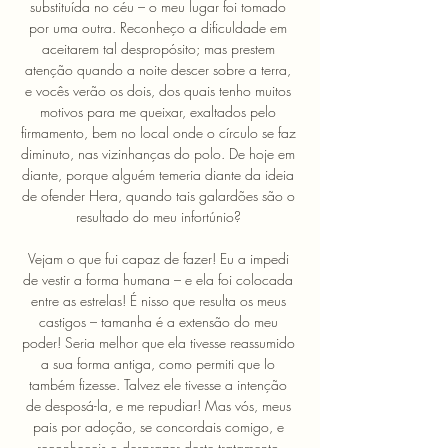
substituída no céu – o meu lugar foi tomado 
por uma outra. Reconheço a dificuldade em 
aceitarem tal despropósito; mas prestem 
atenção quando a noite descer sobre a terra, 
e vocês verão os dois, dos quais tenho muitos 
motivos para me queixar, exaltados pelo 
firmamento, bem no local onde o círculo se faz 
diminuto, nas vizinhanças do polo. De hoje em 
diante, porque alguém temeria diante da ideia 
de ofender Hera, quando tais galardões são o 
resultado do meu infortúnio? 
Vejam o que fui capaz de fazer! Eu a impedi 
de vestir a forma humana – e ela foi colocada 
entre as estrelas! É nisso que resulta os meus 
castigos – tamanha é a extensão do meu 
poder! Seria melhor que ela tivesse reassumido 
a sua forma antiga, como permiti que Io 
também fizesse. Talvez ele tivesse a intenção 
de desposá-la, e me repudiar! Mas vós, meus 
pais por adoção, se concordais comigo, e 
reconheceis o desprazer deste tratamento 