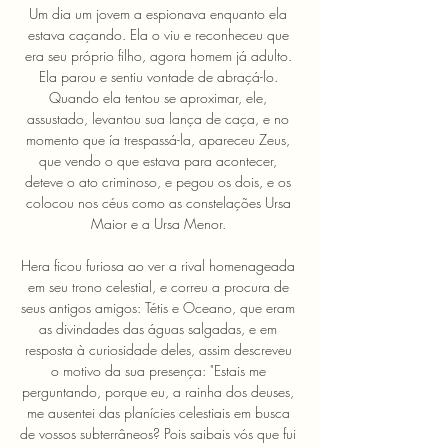
Um dia um jovem a espionava enquanto ela 
estava caçando. Ela o viu e reconheceu que 
era seu próprio filho, agora homem já adulto. 
Ela parou e sentiu vontade de abraçá-lo. 
Quando ela tentou se aproximar, ele, 
assustado, levantou sua lança de caça, e no 
momento que ía trespassá-la, apareceu Zeus, 
que vendo o que estava para acontecer, 
deteve o ato criminoso, e pegou os dois, e os 
colocou nos céus como as constelações Ursa 
Maior e a Ursa Menor. 
Hera ficou furiosa ao ver a rival homenageada 
em seu trono celestial, e correu a procura de 
seus antigos amigos: Tétis e Oceano, que eram 
as divindades das águas salgadas, e em 
resposta à curiosidade deles, assim descreveu 
o motivo da sua presença: "Estais me 
perguntando, porque eu, a rainha dos deuses, 
me ausentei das planícies celestiais em busca 
de vossos subterrâneos? Pois saibais vós que fui 