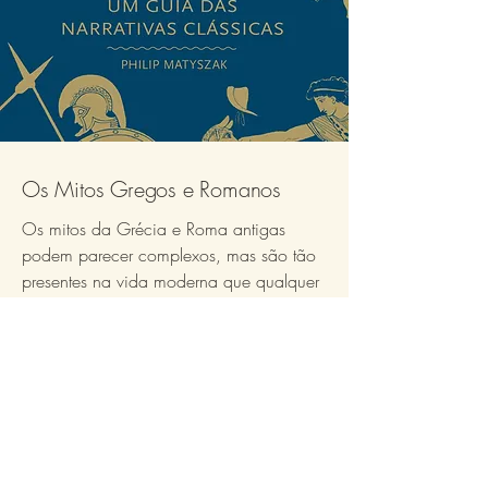
Os Mitos Gregos e Romanos
Os mitos da Grécia e Roma antigas
podem parecer complexos, mas são tão
presentes na vida moderna que qualquer
um de nós conhece algum deles. Esta
obra entrelaça esses fragmentos em uma
narrativa acessível, guiando o leitor pelas
histórias básicas da mitologia clássica.
Abrir