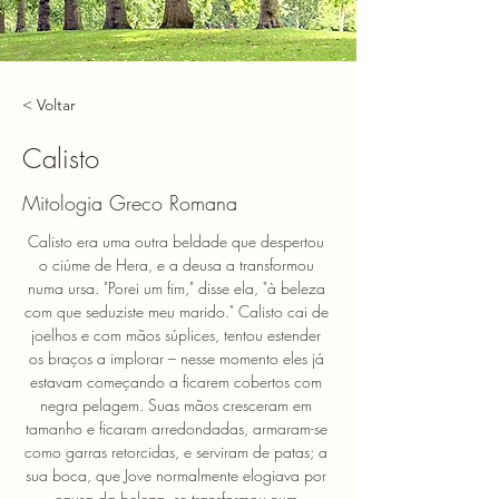
< Voltar
Calisto
Mitologia Greco Romana
Calisto era uma outra beldade que despertou 
o ciúme de Hera, e a deusa a transformou 
numa ursa. "Porei um fim," disse ela, "à beleza 
com que seduziste meu marido." Calisto cai de 
joelhos e com mãos súplices, tentou estender 
os braços a implorar – nesse momento eles já 
estavam começando a ficarem cobertos com 
negra pelagem. Suas mãos cresceram em 
tamanho e ficaram arredondadas, armaram-se 
como garras retorcidas, e serviram de patas; a 
sua boca, que Jove normalmente elogiava por 
causa da beleza, se transformou num 