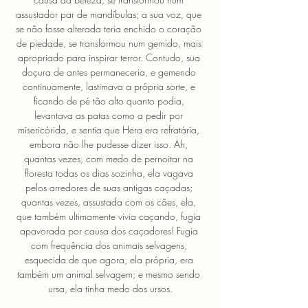
assustador par de mandíbulas; a sua voz, que 
se não fosse alterada teria enchido o coração 
de piedade, se transformou num gemido, mais 
apropriado para inspirar terror. Contudo, sua 
doçura de antes permaneceria, e gemendo 
continuamente, lastimava a própria sorte, e 
ficando de pé tão alto quanto podia, 
levantava as patas como a pedir por 
misericórida, e sentia que Hera era refratária, 
embora não lhe pudesse dizer isso. Ah, 
quantas vezes, com medo de pernoitar na 
floresta todas os dias sozinha, ela vagava 
pelos arredores de suas antigas caçadas; 
quantas vezes, assustada com os cães, ela, 
que também ultimamente vivia caçando, fugia 
apavorada por causa dos caçadores! Fugia 
com frequência dos animais selvagens, 
esquecida de que agora, ela própria, era 
também um animal selvagem; e mesmo sendo 
ursa, ela tinha medo dos ursos.