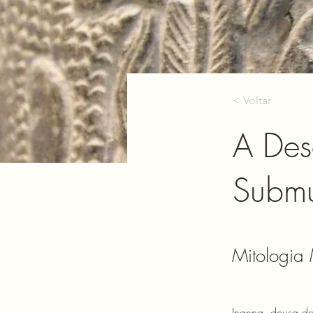
< Voltar
A Des
Subm
Mitologia
Inanna, deusa do