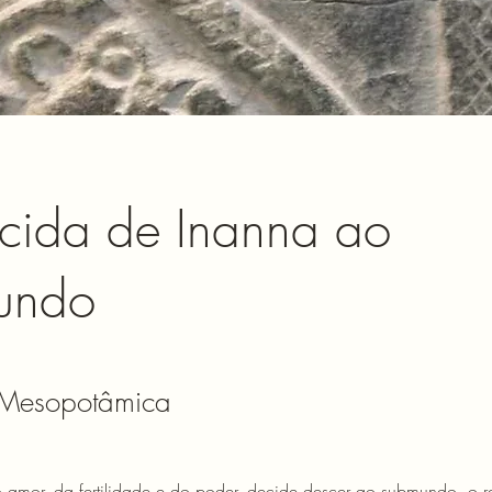
cida de Inanna ao
undo
 Mesopotâmica
 amor, da fertilidade e do poder, decide descer ao submundo, o r