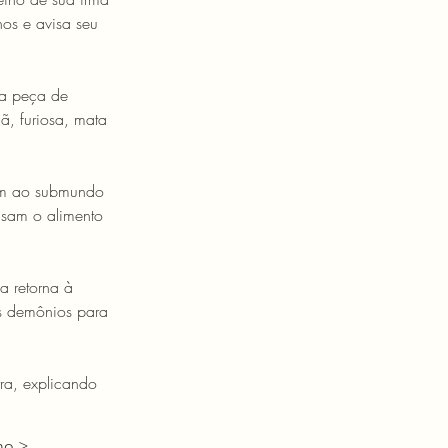
nos e avisa seu 
ma peça de 
ã, furiosa, mata 
cem ao submundo 
usam o alimento 
 retorna à 
s demônios para 
ra, explicando 
mo >