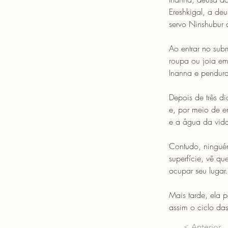
Ereshkigal, a deu
servo Ninshubur 
Ao entrar no sub
roupa ou joia em
Inanna e pendur
Depois de três d
e, por meio de e
e a água da vida
Contudo, ninguém
superfície, vê q
ocupar seu lugar.
Mais tarde, ela 
assim o ciclo da
< Anterior