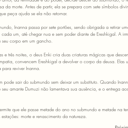
sa da morte. Antes de partir, ela se prepara com sete símbolos divi
que peça ajuda se ela não retornar. 
mundo, Inanna passa por sete portões, sendo obrigada a retirar u
 cada um, até chegar nua e sem poder diante de Ereshkigal. A irm
a seu corpo em um gancho. 
ias e três noites, o deus Enki cria duas criaturas mágicas que des
mpatia, convencem Ereshkigal a devolver o corpo da deusa. Elas 
 para reviver Inanna. 
 pode sair do submundo sem deixar um substituto. Quando Inanna
ue seu amante Dumuzi não lamentava sua ausência, e o entrega ao
permite que ele passe metade do ano no submundo e metade na ter
s estações: morte e renascimento da natureza.
Próxi