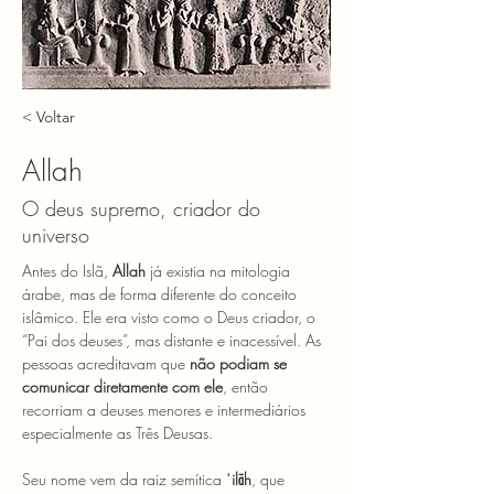
< Voltar
Allah
O deus supremo, criador do
universo
Antes do Islã, 
Allah
 já existia na mitologia 
árabe, mas de forma diferente do conceito 
islâmico. Ele era visto como o Deus criador, o 
“Pai dos deuses”, mas distante e inacessível. As 
pessoas acreditavam que 
não podiam se 
comunicar diretamente com ele
, então 
recorriam a deuses menores e intermediários 
especialmente as Três Deusas. 
Seu nome vem da raiz semítica 
ʾilāh
, que 