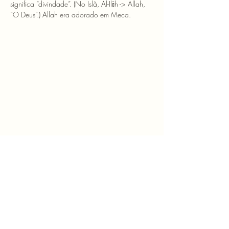
significa “divindade”. (No Islã, Al-Ilāh -> Allah, 
“O Deus”.) Allah era adorado em Meca.
Atlacoya