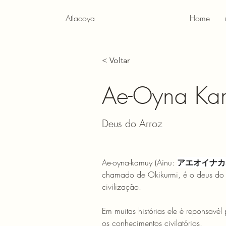
Atlacoya
Home
< Voltar
Ae-Oyna Ka
Deus do Arroz
Ae-oyna-kamuy (Ainu: 
アエオイナカ
chamado de Okikurmi, é o deus do 
civilização.
Em muitas histórias ele é reponsavél 
os conhecimentos civilatórios.