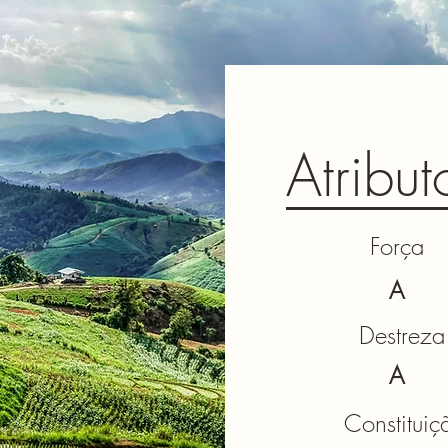
Atribut
Força
A
Destrez
A
Constituiç