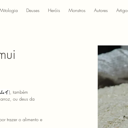
Mitologia
Deuses
Heróis
Monstros
Autores
Artigo
mui
ムイ
)
, também 
arroz, ou deus da 
por trazer o alimento e 