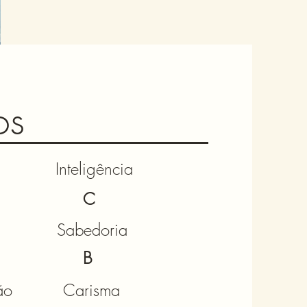
os
Inteligência
C
a
Sabedoria
B
ão
Carisma