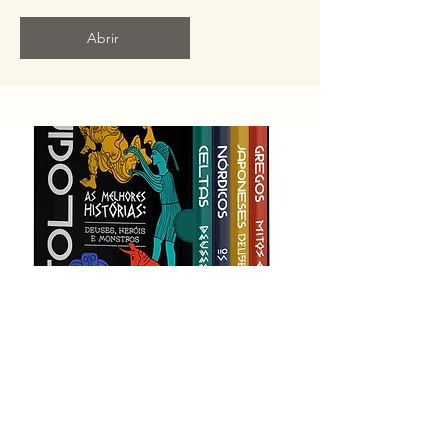
Abrir
Mitologias: As Melhores Histórias
Desperte sua curiosidade e mergulhe em
um universo de mistérios e lendas com o