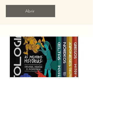
Abrir
Mitologias: As Melhores Histórias
Desperte sua curiosidade e mergulhe em
um universo de mistérios e lendas com o