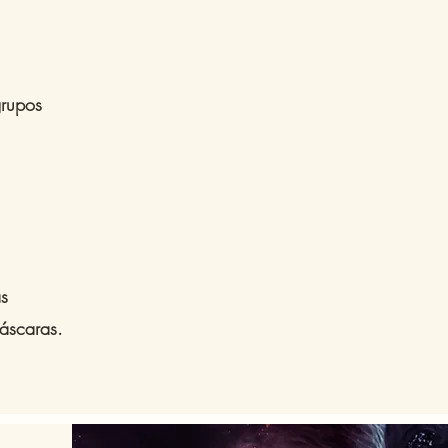
rupos
s
máscaras.