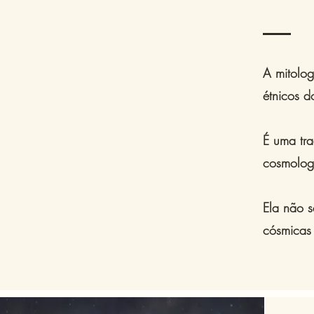
A mitolo
étnicos d
É uma tra
cosmologi
Ela não 
cósmicas 